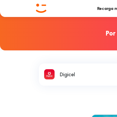
Recarga m
Por
Digicel