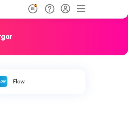
ES
rgar
Flow