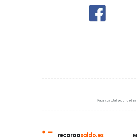
Paga con total seguridad en
recarga
saldo.es
M