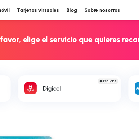
óvil
Tarjetas virtuales
Blog
Sobre nosotros
 favor, elige el servicio que quieres reca
Paquetes
Digicel