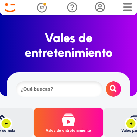
ES
Vales de
entretenimiento
e comida
Vales de entretenimiento
Vales pa