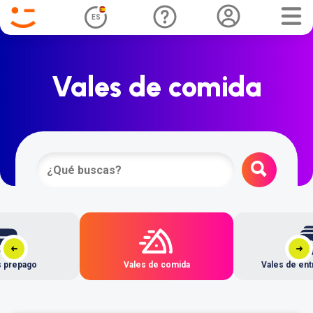
ES
Vales de comida
s prepago
Vales de comida
Vales de ent