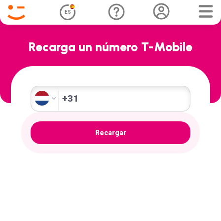
ES
Recarga un número T-Mobile
+31
Recargar